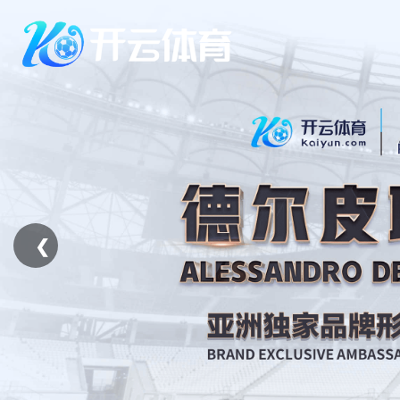
Skip
to
content
❮