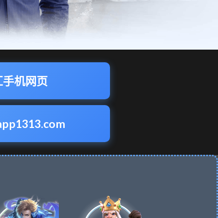
汇手机网页
p1313.com