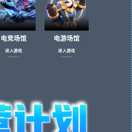
电竞场馆
电游场馆
进入游戏
进入游戏