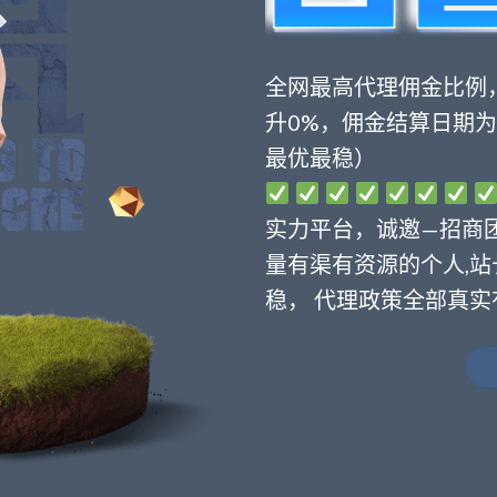
全网最高代理佣金比例，
升0%，佣金结算日期
最优最稳）
实力平台，诚邀—招商团s
量有渠有资源的个人,
稳， 代理政策全部真实