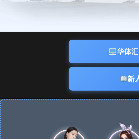
华体汇
新