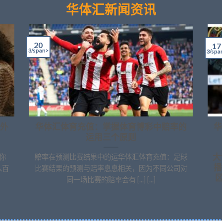
华体汇新闻资讯
20
17
3/span>
3/spa
外
华体汇体育充值：掌握体育博彩中赔率的
华
运用三个原则
大
你
赔率在预测比赛结果中的运华体汇体育充值：足球
播
入百
比赛结果的预测与赔率息息相关，因为不同公司对
同一场比赛的赔率会有 [...] [...]