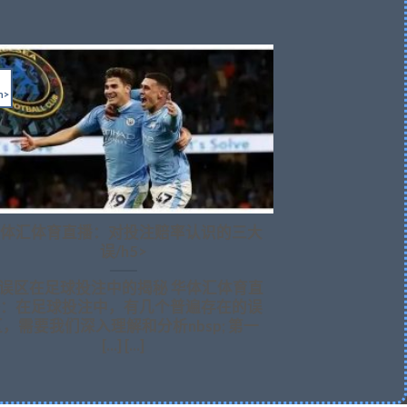
n>
体汇体育直播：对投注赔率认识的三大
误/h5>
误区在足球投注中的揭秘 华体汇体育直
：在足球投注中，有几个普遍存在的误
区，需要我们深入理解和分析nbsp; 第一
[...] [...]